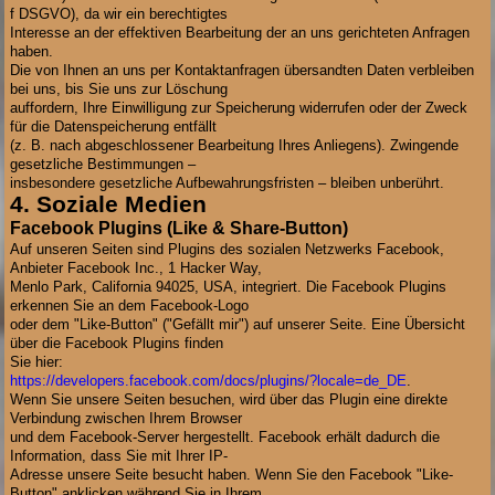
f DSGVO), da wir ein berechtigtes
Interesse an der effektiven Bearbeitung der an uns gerichteten Anfragen
haben.
Die von Ihnen an uns per Kontaktanfragen übersandten Daten verbleiben
bei uns, bis Sie uns zur Löschung
auffordern, Ihre Einwilligung zur Speicherung widerrufen oder der Zweck
für die Datenspeicherung entfällt
(z. B. nach abgeschlossener Bearbeitung Ihres Anliegens). Zwingende
gesetzliche Bestimmungen –
insbesondere gesetzliche Aufbewahrungsfristen – bleiben unberührt.
4. Soziale Medien
Facebook Plugins (Like & Share-Button)
Auf unseren Seiten sind Plugins des sozialen Netzwerks Facebook,
Anbieter Facebook Inc., 1 Hacker Way,
Menlo Park, California 94025, USA, integriert. Die Facebook Plugins
erkennen Sie an dem Facebook-Logo
oder dem "Like-Button" ("Gefällt mir") auf unserer Seite. Eine Übersicht
über die Facebook Plugins finden
Sie hier:
https://developers.facebook.com/docs/plugins/?locale=de_DE
.
Wenn Sie unsere Seiten besuchen, wird über das Plugin eine direkte
Verbindung zwischen Ihrem Browser
und dem Facebook-Server hergestellt. Facebook erhält dadurch die
Information, dass Sie mit Ihrer IP-
Adresse unsere Seite besucht haben. Wenn Sie den Facebook "Like-
Button" anklicken während Sie in Ihrem